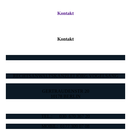
Kontakt
Kontakt
RECHTSANWALTSKANZLEI JÖRG VOGELSANG
GERTRAUDENSTR 20
10178 BERLIN
TEL.: 030 670 367 20
MOBIL: 0177 309 07 08